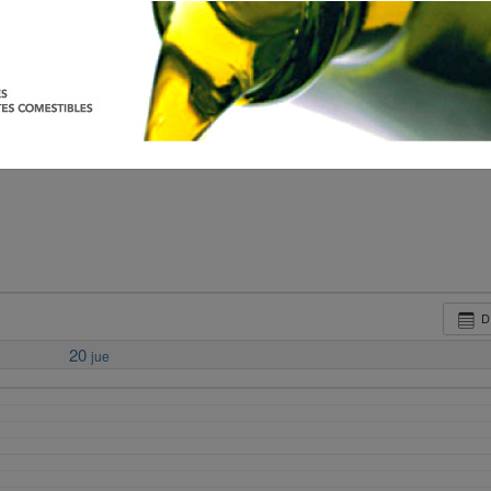
D
20
jue