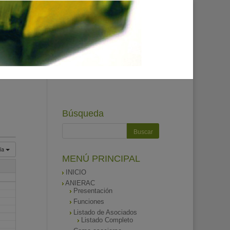
Búsqueda
ía
MENÚ PRINCIPAL
INICIO
ANIERAC
Presentación
Funciones
Listado de Asociados
Listado Completo