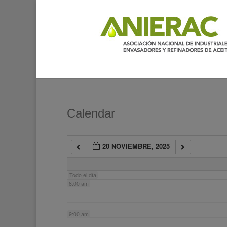
2:00 am
3:00 am
4:00 am
5:00 am
Calendar
6:00 am
20 NOVIEMBRE, 2025
7:00 am
Todo el día
8:00 am
9:00 am