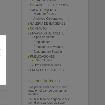
Como asociarse
ÓRGANOS DE DIRECCIÓN
SALA DE PRENSA
Notas de Prensa
Archivos Corporativos
GALERÍA DE IMÁGENES
CONTACTO
ENVASADO DE ACEITE
Tipos de Aceite
Propiedades
Proceso de envasado
r
Consumo en España
a
PUBLICACIONES
Boletín Opina
Otras Publicaciones
ENLACES DE INTERÉS
Últimos Artículos
Los precios del aceite suben
más en el campo que en las
tiendas
La OCU tilda de engaño lo que
son discrepancias de sabor