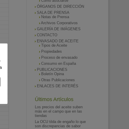
Como asociarse
ÓRGANOS DE DIRECCIÓN
SALA DE PRENSA
Notas de Prensa
Archivos Corporativos
GALERÍA DE IMÁGENES
CONTACTO
ENVASADO DE ACEITE
Tipos de Aceite
Propiedades
Proceso de envasado
r
Consumo en España
a
PUBLICACIONES
Boletín Opina
Otras Publicaciones
ENLACES DE INTERÉS
Últimos Artículos
Los precios del aceite suben
más en el campo que en las
tiendas
La OCU tilda de engaño lo que
son discrepancias de sabor