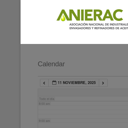
2:00 am
3:00 am
4:00 am
5:00 am
Calendar
6:00 am
11 NOVIEMBRE, 2025
7:00 am
Todo el día
8:00 am
9:00 am