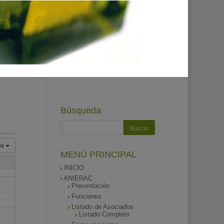
Búsqueda
ía
MENÚ PRINCIPAL
INICIO
ANIERAC
Presentación
Funciones
Listado de Asociados
Listado Completo