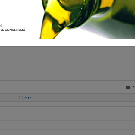
D
11
mar