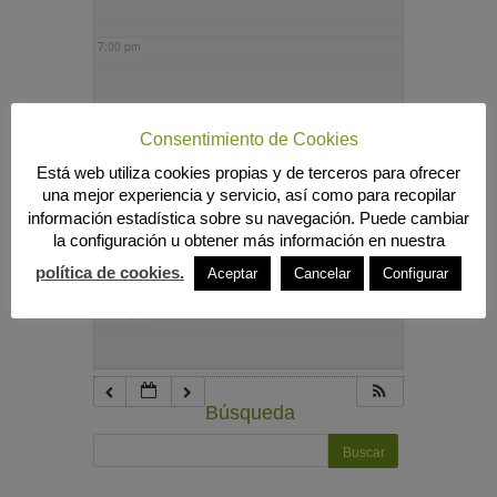
7:00 pm
8:00 pm
Consentimiento de Cookies
Está web utiliza cookies propias y de terceros para ofrecer
9:00 pm
una mejor experiencia y servicio, así como para recopilar
información estadística sobre su navegación. Puede cambiar
la configuración u obtener más información en nuestra
10:00 pm
política de cookies.
Aceptar
Cancelar
Configurar
11:00 pm
Búsqueda