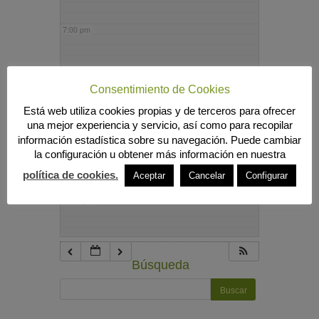
7:00 pm
8:00 pm
Consentimiento de Cookies
Está web utiliza cookies propias y de terceros para ofrecer
9:00 pm
una mejor experiencia y servicio, así como para recopilar
información estadística sobre su navegación. Puede cambiar
la configuración u obtener más información en nuestra
10:00 pm
política de cookies.
Aceptar
Cancelar
Configurar
11:00 pm
Búsqueda