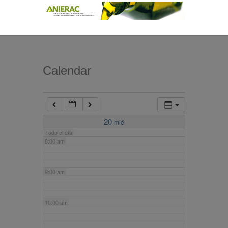
4:00 am
5:00 am
Calendar
6:00 am
7:00 am
20
mié
Todo el día
8:00 am
9:00 am
10:00 am