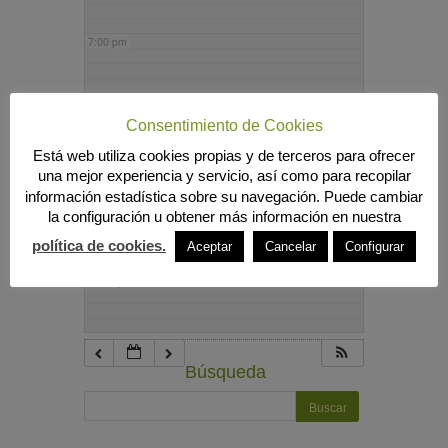
7:00 pm
8:00 pm
Consentimiento de Cookies
Está web utiliza cookies propias y de terceros para ofrecer
9:00 pm
una mejor experiencia y servicio, así como para recopilar
información estadística sobre su navegación. Puede cambiar
la configuración u obtener más información en nuestra
10:00 pm
política de cookies.
Aceptar
Cancelar
Configurar
11:00 pm
Búsqueda