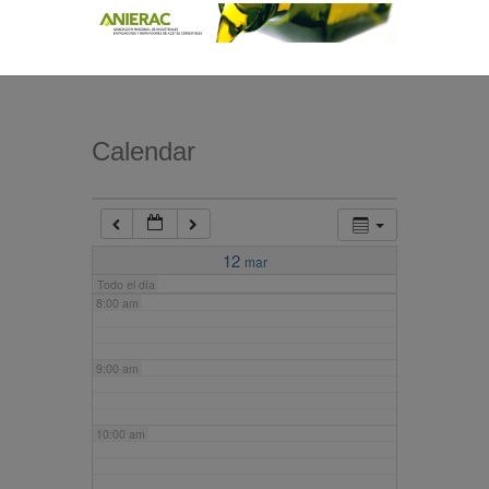
4:00 am
5:00 am
Calendar
6:00 am
7:00 am
12
mar
Todo el día
8:00 am
9:00 am
10:00 am