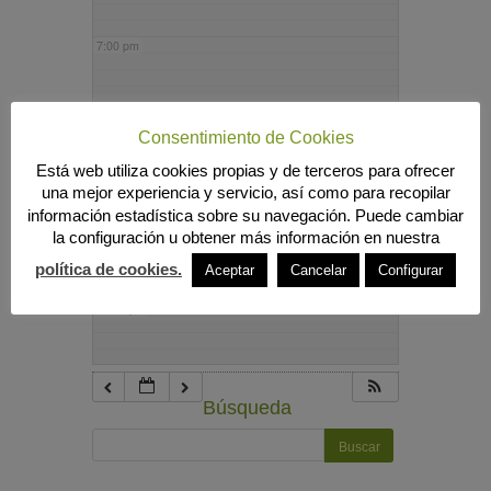
7:00 pm
8:00 pm
Consentimiento de Cookies
Está web utiliza cookies propias y de terceros para ofrecer
9:00 pm
una mejor experiencia y servicio, así como para recopilar
información estadística sobre su navegación. Puede cambiar
la configuración u obtener más información en nuestra
10:00 pm
política de cookies.
Aceptar
Cancelar
Configurar
11:00 pm
Búsqueda