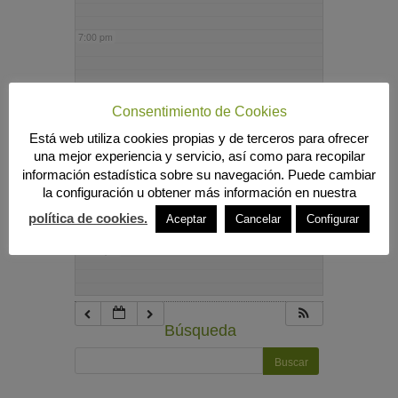
7:00 pm
8:00 pm
Consentimiento de Cookies
Está web utiliza cookies propias y de terceros para ofrecer
9:00 pm
una mejor experiencia y servicio, así como para recopilar
información estadística sobre su navegación. Puede cambiar
la configuración u obtener más información en nuestra
10:00 pm
política de cookies.
Aceptar
Cancelar
Configurar
11:00 pm
Búsqueda