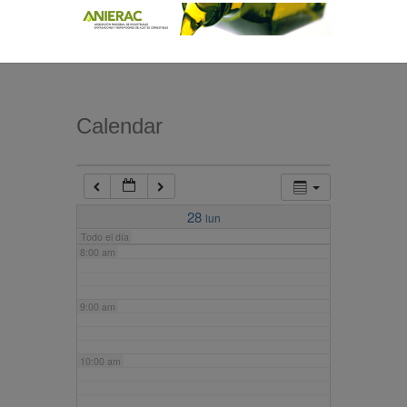
4:00 am
5:00 am
Calendar
6:00 am
7:00 am
28
lun
Todo el día
8:00 am
9:00 am
10:00 am