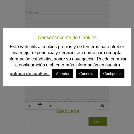
7:00 pm
8:00 pm
Consentimiento de Cookies
Está web utiliza cookies propias y de terceros para ofrecer
9:00 pm
una mejor experiencia y servicio, así como para recopilar
información estadística sobre su navegación. Puede cambiar
la configuración u obtener más información en nuestra
10:00 pm
política de cookies.
Aceptar
Cancelar
Configurar
11:00 pm
Búsqueda