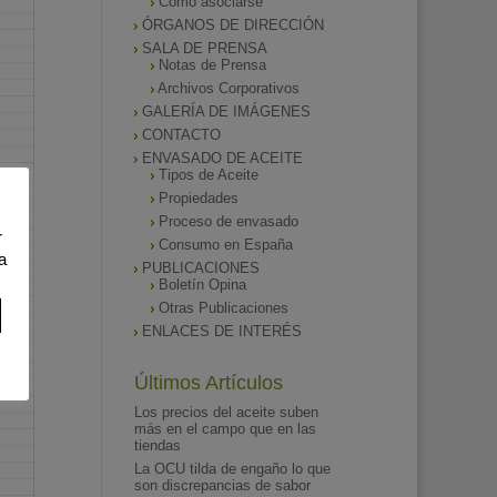
Como asociarse
ÓRGANOS DE DIRECCIÓN
SALA DE PRENSA
Notas de Prensa
Archivos Corporativos
GALERÍA DE IMÁGENES
CONTACTO
ENVASADO DE ACEITE
Tipos de Aceite
Propiedades
Proceso de envasado
r
Consumo en España
a
PUBLICACIONES
Boletín Opina
Otras Publicaciones
ENLACES DE INTERÉS
Últimos Artículos
Los precios del aceite suben
más en el campo que en las
tiendas
La OCU tilda de engaño lo que
son discrepancias de sabor