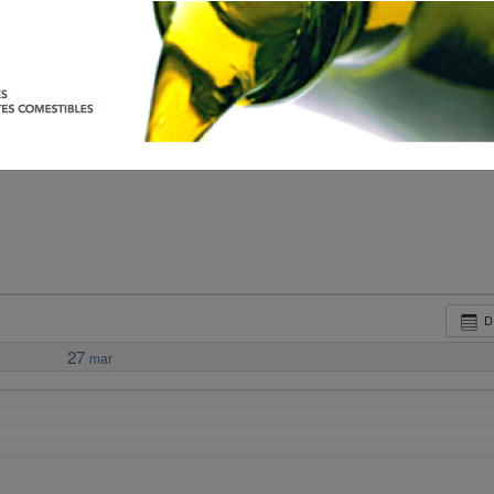
D
27
mar