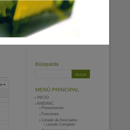
Búsqueda
ía
MENÚ PRINCIPAL
INICIO
ANIERAC
Presentación
Funciones
Listado de Asociados
Listado Completo