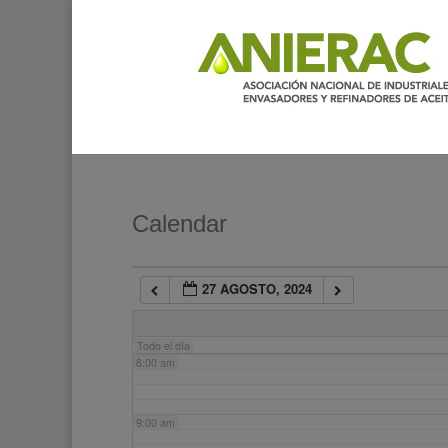
2:00 am
3:00 am
4:00 am
5:00 am
Calendar
6:00 am
27 AGOSTO, 2024
7:00 am
Todo el día
8:00 am
9:00 am