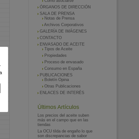
Como asociarse
ÓRGANOS DE DIRECCIÓN
SALA DE PRENSA
Notas de Prensa
Archivos Corporativos
GALERÍA DE IMÁGENES
CONTACTO
ENVASADO DE ACEITE
Tipos de Aceite
Propiedades
Proceso de envasado
r
Consumo en España
a
PUBLICACIONES
Boletín Opina
Otras Publicaciones
ENLACES DE INTERÉS
Últimos Artículos
Los precios del aceite suben
más en el campo que en las
tiendas
La OCU tilda de engaño lo que
son discrepancias de sabor