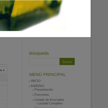
Búsqueda
ía
MENÚ PRINCIPAL
INICIO
ANIERAC
Presentación
Funciones
Listado de Asociados
Listado Completo