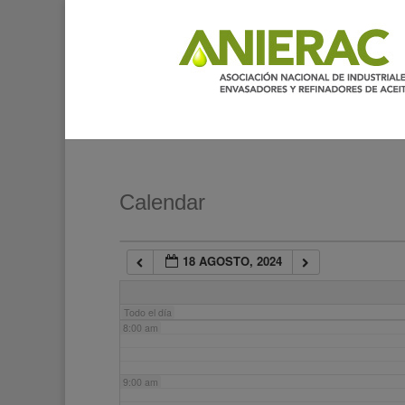
2:00 am
3:00 am
4:00 am
5:00 am
Calendar
6:00 am
18 AGOSTO, 2024
7:00 am
Todo el día
8:00 am
9:00 am