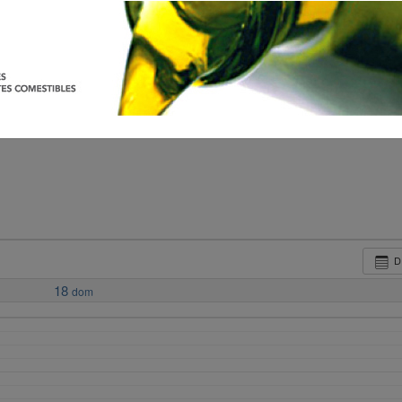
D
18
dom