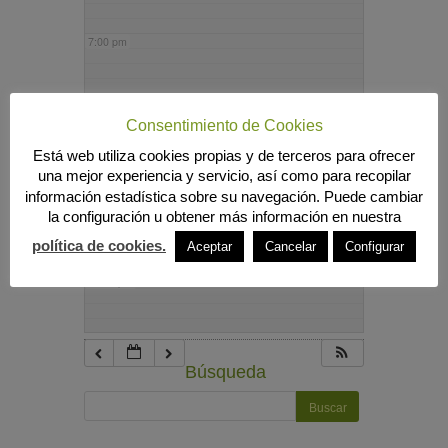
7:00 pm
8:00 pm
Consentimiento de Cookies
Está web utiliza cookies propias y de terceros para ofrecer
9:00 pm
una mejor experiencia y servicio, así como para recopilar
información estadística sobre su navegación. Puede cambiar
la configuración u obtener más información en nuestra
10:00 pm
política de cookies.
Aceptar
Cancelar
Configurar
11:00 pm
Búsqueda