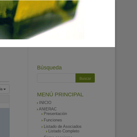
Búsqueda
ía
MENÚ PRINCIPAL
INICIO
ANIERAC
Presentación
Funciones
Listado de Asociados
Listado Completo