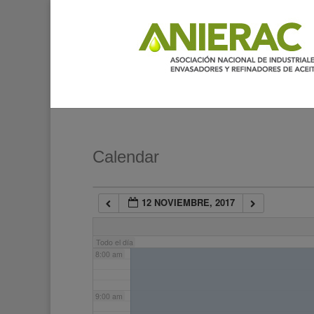
2:00 am
3:00 am
4:00 am
5:00 am
Calendar
6:00 am
12 NOVIEMBRE, 2017
7:00 am
Todo el día
8:00 am
9:00 am