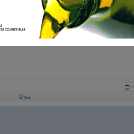
D
12
dom