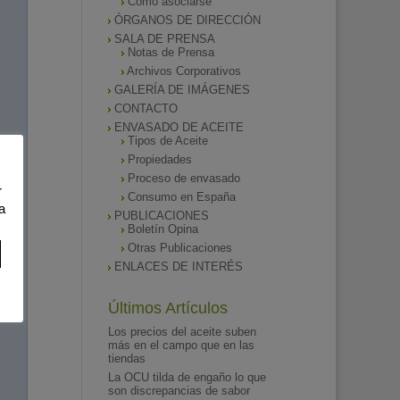
Como asociarse
ÓRGANOS DE DIRECCIÓN
SALA DE PRENSA
Notas de Prensa
Archivos Corporativos
GALERÍA DE IMÁGENES
CONTACTO
ENVASADO DE ACEITE
Tipos de Aceite
Propiedades
Proceso de envasado
r
Consumo en España
a
PUBLICACIONES
Boletín Opina
Otras Publicaciones
ENLACES DE INTERÉS
Últimos Artículos
Los precios del aceite suben
más en el campo que en las
tiendas
La OCU tilda de engaño lo que
son discrepancias de sabor