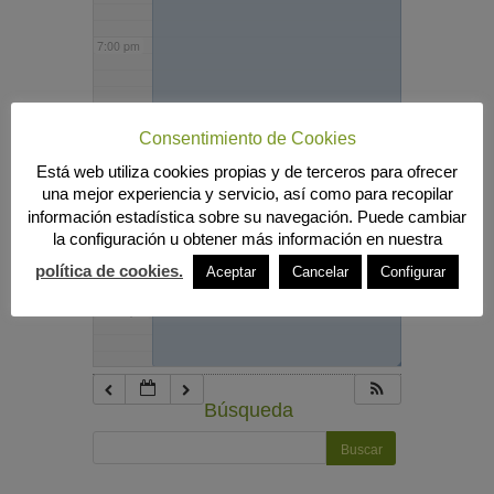
7:00 pm
8:00 pm
Consentimiento de Cookies
Está web utiliza cookies propias y de terceros para ofrecer
9:00 pm
una mejor experiencia y servicio, así como para recopilar
información estadística sobre su navegación. Puede cambiar
la configuración u obtener más información en nuestra
10:00 pm
política de cookies.
Aceptar
Cancelar
Configurar
11:00 pm
◢
Búsqueda