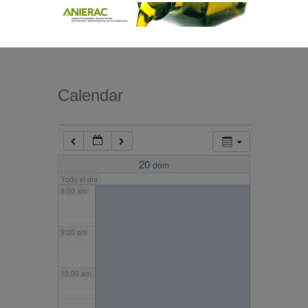
4:00 am
5:00 am
Calendar
6:00 am
7:00 am
20
dom
Todo el día
8:00 am
9:00 am
10:00 am