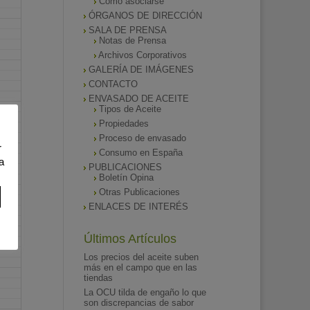
Como asociarse
ÓRGANOS DE DIRECCIÓN
SALA DE PRENSA
Notas de Prensa
Archivos Corporativos
GALERÍA DE IMÁGENES
CONTACTO
ENVASADO DE ACEITE
Tipos de Aceite
Propiedades
Proceso de envasado
r
Consumo en España
a
PUBLICACIONES
Boletín Opina
Otras Publicaciones
ENLACES DE INTERÉS
Últimos Artículos
Los precios del aceite suben
más en el campo que en las
tiendas
La OCU tilda de engaño lo que
son discrepancias de sabor