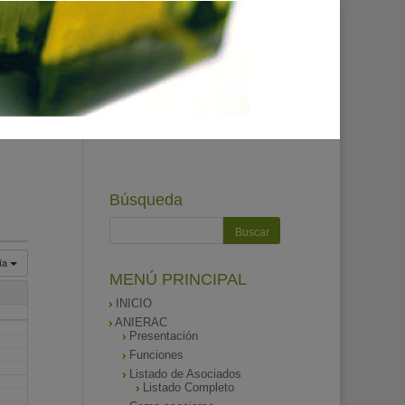
Búsqueda
ía
MENÚ PRINCIPAL
INICIO
ANIERAC
Presentación
Funciones
Listado de Asociados
Listado Completo