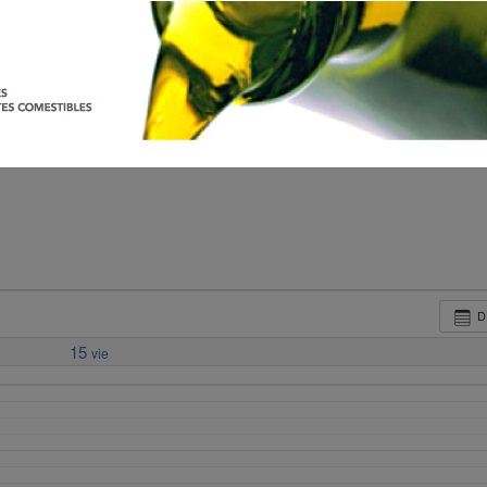
D
15
vie