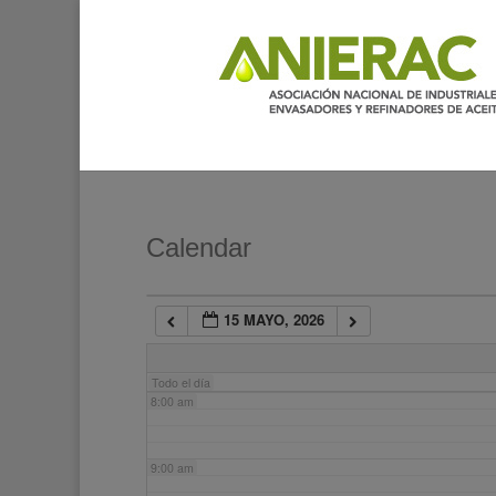
2:00 am
3:00 am
4:00 am
5:00 am
Calendar
6:00 am
15 MAYO, 2026
7:00 am
Todo el día
8:00 am
9:00 am