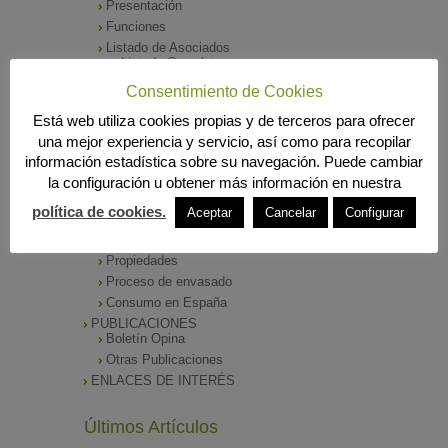
Presentación
Funciones
Listado de Asociados
Listado Completo
Como asociarse
Consentimiento de Cookies
ÓRGANOS DE DIRECCIÓN
Está web utiliza cookies propias y de terceros para ofrecer
SALA DE PRENSA
una mejor experiencia y servicio, así como para recopilar
Notas de Prensa
información estadística sobre su navegación. Puede cambiar
Archivos Corporativos
la configuración u obtener más información en nuestra
GALERÍA DE IMÁGENES
CONTACTO
política de cookies.
Aceptar
Cancelar
Configurar
ENVASADO DE ACEITE
Tipos de Aceite
Propiedades
Proceso de envasado
Consumo en España
PUBLICACIONES
Boletín Opina
Otras Publicaciones
ENLACES DE INTERÉS
Últimos Artículos