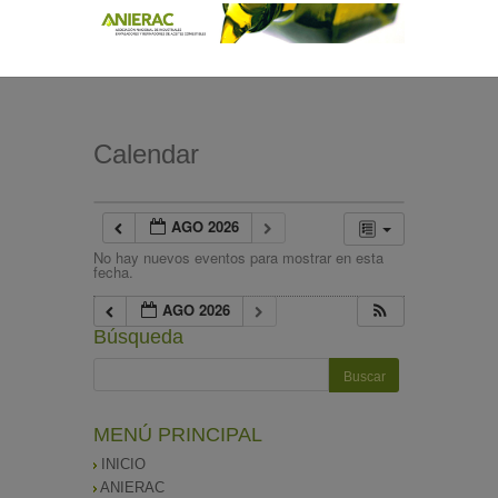
Calendar
AGO 2026
No hay nuevos eventos para mostrar en esta
fecha.
AGO 2026
Búsqueda
MENÚ PRINCIPAL
INICIO
ANIERAC