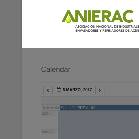
2:00 am
3:00 am
4:00 am
5:00 am
Calendar
6:00 am
6 MARZO, 2017
7:00 am
Todo el día
Salón OLIPREMIUM
8:00 am
9:00 am