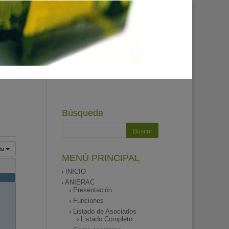
Búsqueda
ía
MENÚ PRINCIPAL
INICIO
ANIERAC
Presentación
Funciones
Listado de Asociados
Listado Completo