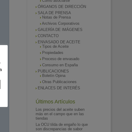
Como asociarse
ÓRGANOS DE DIRECCIÓN
SALA DE PRENSA
Notas de Prensa
Archivos Corporativos
GALERÍA DE IMÁGENES
CONTACTO
ENVASADO DE ACEITE
Tipos de Aceite
Propiedades
Proceso de envasado
r
Consumo en España
a
PUBLICACIONES
Boletín Opina
Otras Publicaciones
ENLACES DE INTERÉS
Últimos Artículos
Los precios del aceite suben
más en el campo que en las
tiendas
La OCU tilda de engaño lo que
son discrepancias de sabor