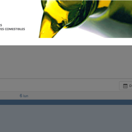
D
6
lun