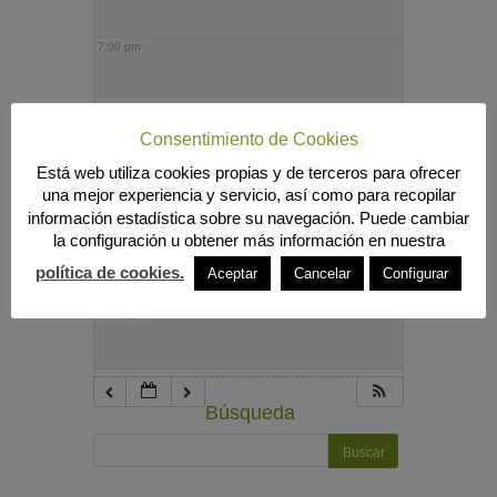
7:00 pm
8:00 pm
Consentimiento de Cookies
Está web utiliza cookies propias y de terceros para ofrecer
9:00 pm
una mejor experiencia y servicio, así como para recopilar
información estadística sobre su navegación. Puede cambiar
la configuración u obtener más información en nuestra
10:00 pm
política de cookies.
Aceptar
Cancelar
Configurar
11:00 pm
Búsqueda