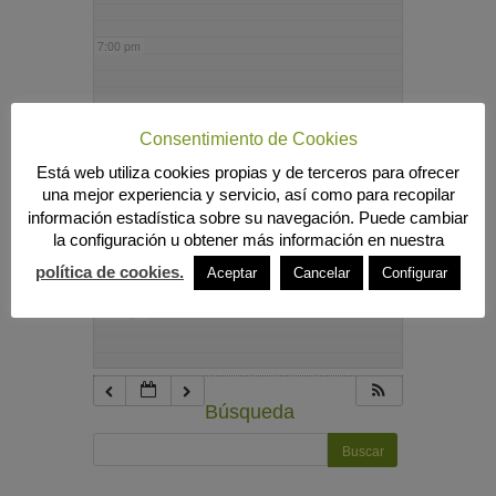
7:00 pm
8:00 pm
Consentimiento de Cookies
Está web utiliza cookies propias y de terceros para ofrecer
9:00 pm
una mejor experiencia y servicio, así como para recopilar
información estadística sobre su navegación. Puede cambiar
la configuración u obtener más información en nuestra
10:00 pm
política de cookies.
Aceptar
Cancelar
Configurar
11:00 pm
Búsqueda