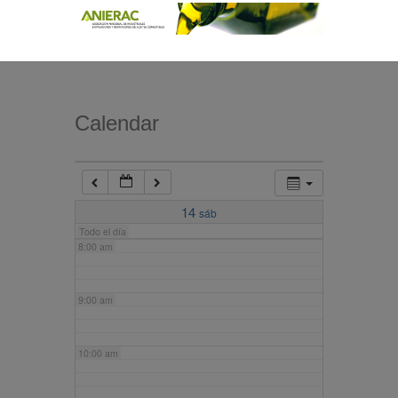
4:00 am
5:00 am
Calendar
6:00 am
7:00 am
14
sáb
Todo el día
8:00 am
9:00 am
10:00 am