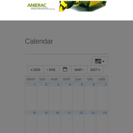
Calendar
2025
ENE
MAR
2027
dom
lun
mar
mié
jue
vie
sáb
1
2
3
4
5
6
7
8
9
10
11
12
13
14