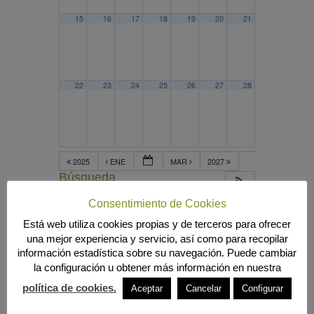
15
16
17
18
19
20
21
22
23
24
25
26
27
28
2025
ENE
MAR
2027
Búsqueda
Consentimiento de Cookies
Está web utiliza cookies propias y de terceros para ofrecer
MENÚ PRINCIPAL
una mejor experiencia y servicio, así como para recopilar
información estadística sobre su navegación. Puede cambiar
INICIO
la configuración u obtener más información en nuestra
ANIERAC
Presentación
política de cookies.
Aceptar
Cancelar
Configurar
Funciones
Listado de Asociados