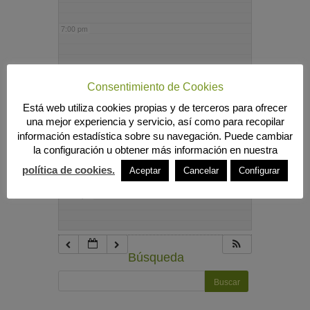
7:00 pm
8:00 pm
Consentimiento de Cookies
Está web utiliza cookies propias y de terceros para ofrecer
9:00 pm
una mejor experiencia y servicio, así como para recopilar
información estadística sobre su navegación. Puede cambiar
la configuración u obtener más información en nuestra
10:00 pm
política de cookies.
Aceptar
Cancelar
Configurar
11:00 pm
Búsqueda