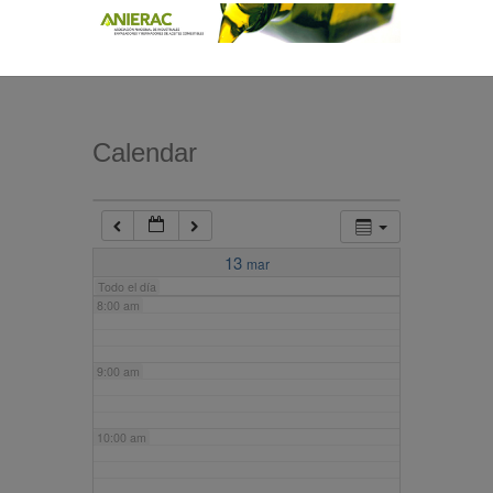
4:00 am
5:00 am
Calendar
6:00 am
7:00 am
13
mar
Todo el día
8:00 am
9:00 am
10:00 am