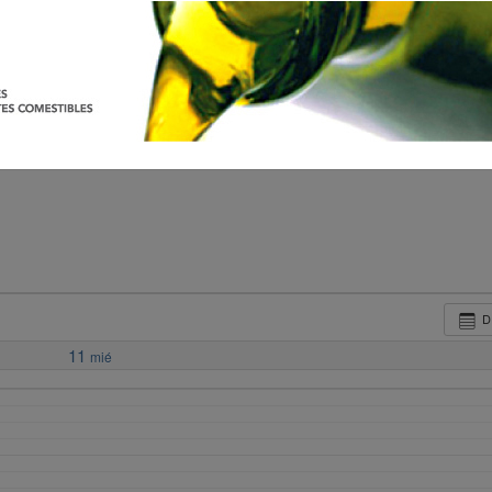
D
11
mié