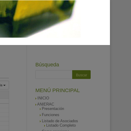
Búsqueda
ía
MENÚ PRINCIPAL
INICIO
ANIERAC
Presentación
Funciones
Listado de Asociados
Listado Completo