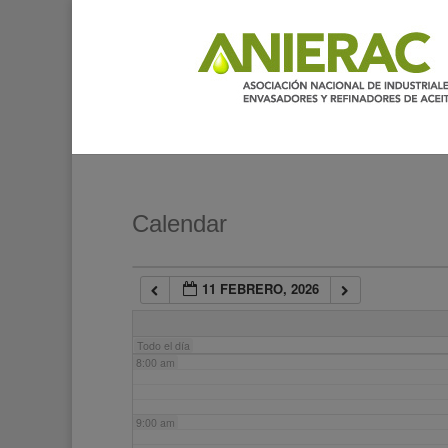
2:00 am
3:00 am
4:00 am
5:00 am
Calendar
6:00 am
11 FEBRERO, 2026
7:00 am
Todo el día
8:00 am
9:00 am