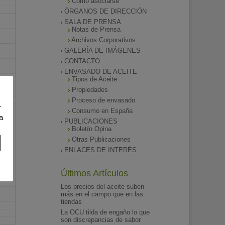
Como asociarse
ÓRGANOS DE DIRECCIÓN
SALA DE PRENSA
Notas de Prensa
Archivos Corporativos
GALERÍA DE IMÁGENES
CONTACTO
ENVASADO DE ACEITE
Tipos de Aceite
Propiedades
Proceso de envasado
r
Consumo en España
a
PUBLICACIONES
Boletín Opina
Otras Publicaciones
ENLACES DE INTERÉS
Últimos Artículos
Los precios del aceite suben
más en el campo que en las
tiendas
La OCU tilda de engaño lo que
son discrepancias de sabor