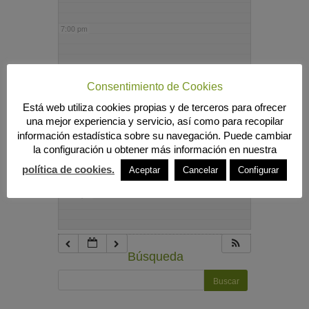
7:00 pm
8:00 pm
Consentimiento de Cookies
Está web utiliza cookies propias y de terceros para ofrecer
9:00 pm
una mejor experiencia y servicio, así como para recopilar
información estadística sobre su navegación. Puede cambiar
la configuración u obtener más información en nuestra
10:00 pm
política de cookies.
Aceptar
Cancelar
Configurar
11:00 pm
Búsqueda