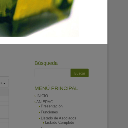
Búsqueda
ía
MENÚ PRINCIPAL
INICIO
ANIERAC
Presentación
Funciones
Listado de Asociados
Listado Completo