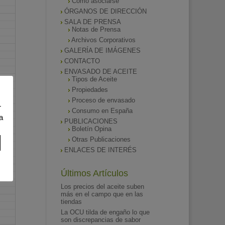
Como asociarse
ÓRGANOS DE DIRECCIÓN
SALA DE PRENSA
Notas de Prensa
Archivos Corporativos
GALERÍA DE IMÁGENES
CONTACTO
ENVASADO DE ACEITE
Tipos de Aceite
Propiedades
Proceso de envasado
r
Consumo en España
a
PUBLICACIONES
Boletín Opina
Otras Publicaciones
ENLACES DE INTERÉS
Últimos Artículos
Los precios del aceite suben
más en el campo que en las
tiendas
La OCU tilda de engaño lo que
son discrepancias de sabor