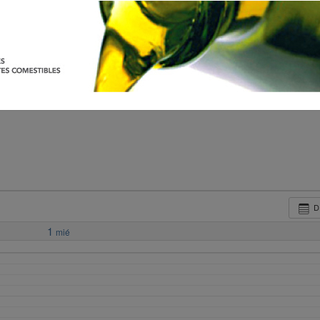
D
1
mié