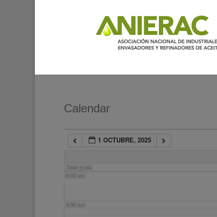
2:00 am
3:00 am
4:00 am
5:00 am
Calendar
6:00 am
1 OCTUBRE, 2025
7:00 am
Todo el día
8:00 am
9:00 am