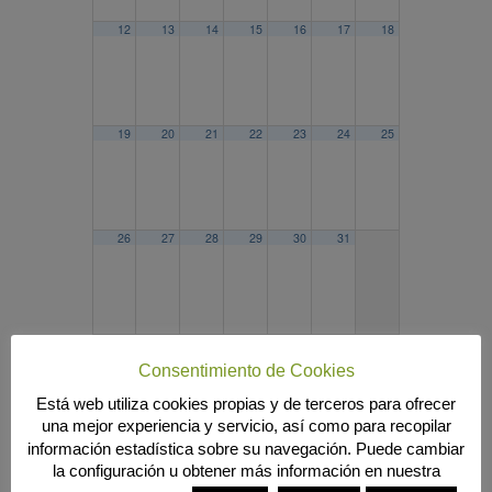
12
13
14
15
16
17
18
19
20
21
22
23
24
25
26
27
28
29
30
31
2024
SEP
NOV
2026
Consentimiento de Cookies
Búsqueda
Está web utiliza cookies propias y de terceros para ofrecer
una mejor experiencia y servicio, así como para recopilar
información estadística sobre su navegación. Puede cambiar
la configuración u obtener más información en nuestra
MENÚ PRINCIPAL