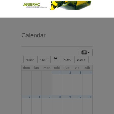
Calendar
2024
SEP
NOV
2026
dom
lun
mar
mié
jue
vie
sáb
1
2
3
4
5
6
7
8
9
10
11