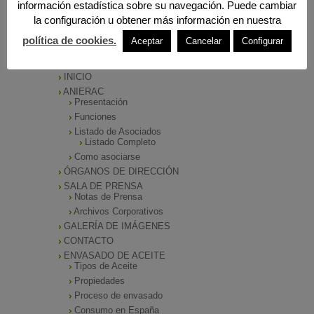
información estadística sobre su navegación. Puede cambiar
la configuración u obtener más información en nuestra
política de cookies.
Aceptar
Cancelar
Configurar
MENÚ PRINCIPAL
INICIO
ANIERAC
Presentación
Funciones
Listado de Asociados
Listado Completo
Como asociarse
ÓRGANOS DE DIRECCIÓN
SALA DE PRENSA
Notas de Prensa
Archivos Corporativos
GALERÍA DE IMÁGENES
CONTACTO
ENVASADO DE ACEITE
Tipos de Aceite
Propiedades
Proceso de envasado
Consumo en España