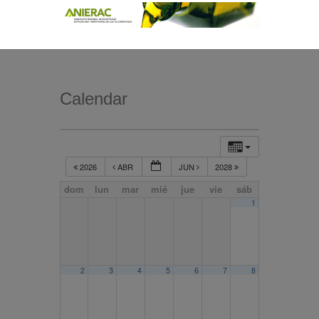
Calendar
2026
ABR
JUN
2028
dom
lun
mar
mié
jue
vie
sáb
1
2
3
4
5
6
7
8