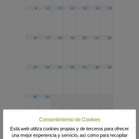
9
10
11
12
13
14
15
16
17
18
19
20
21
22
23
24
25
26
27
28
29
30
31
Consentimiento de Cookies
Está web utiliza cookies propias y de terceros para ofrecer
2026
ABR
JUN
2028
una mejor experiencia y servicio, así como para recopilar
Búsqueda