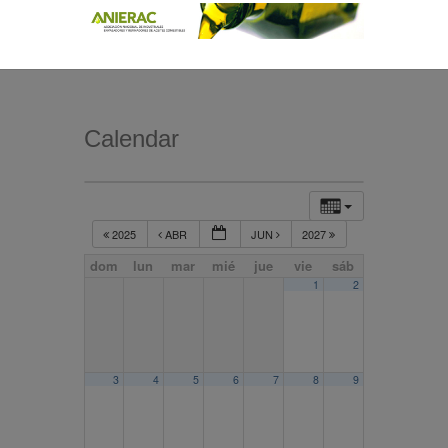
Calendar
2025
ABR
JUN
2027
dom
lun
mar
mié
jue
vie
sáb
1
2
3
4
5
6
7
8
9