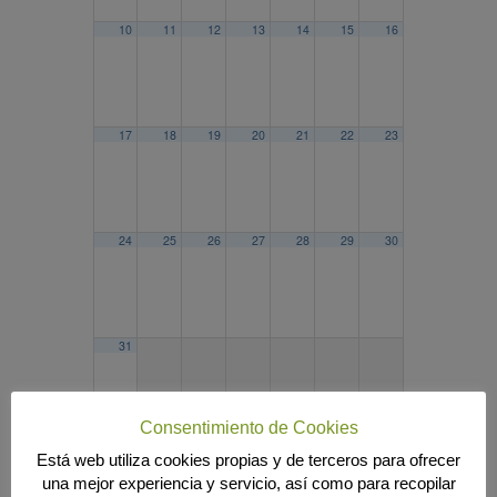
10
11
12
13
14
15
16
17
18
19
20
21
22
23
24
25
26
27
28
29
30
31
Consentimiento de Cookies
Está web utiliza cookies propias y de terceros para ofrecer
2025
ABR
JUN
2027
una mejor experiencia y servicio, así como para recopilar
Búsqueda