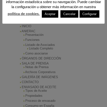
información estadística sobre su navegación. Puede cambiar
la configuración u obtener más información en nuestra
política de cookies.
Aceptar
Cancelar
Configurar
MENÚ PRINCIPAL
INICIO
ANIERAC
Presentación
Funciones
Listado de Asociados
Listado Completo
Como asociarse
ÓRGANOS DE DIRECCIÓN
SALA DE PRENSA
Notas de Prensa
Archivos Corporativos
GALERÍA DE IMÁGENES
CONTACTO
ENVASADO DE ACEITE
Tipos de Aceite
Propiedades
Proceso de envasado
Consumo en España