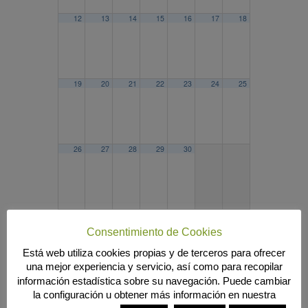
12
13
14
15
16
17
18
19
20
21
22
23
24
25
26
27
28
29
30
2025
MAR
MAY
2027
Consentimiento de Cookies
Búsqueda
Está web utiliza cookies propias y de terceros para ofrecer
una mejor experiencia y servicio, así como para recopilar
información estadística sobre su navegación. Puede cambiar
la configuración u obtener más información en nuestra
MENÚ PRINCIPAL