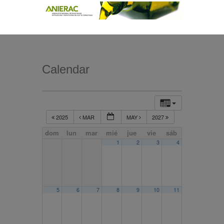
Calendar
2025
MAR
MAY
2027
dom
lun
mar
mié
jue
vie
sáb
1
2
3
4
5
6
7
8
9
10
11