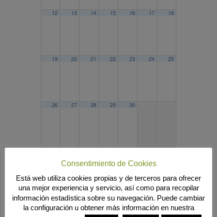
12
13
14
15
16
17
18
19
20
21
22
23
24
25
26
27
28
29
30
2025
MAR
MAY
2027
Consentimiento de Cookies
Búsqueda
Está web utiliza cookies propias y de terceros para ofrecer
una mejor experiencia y servicio, así como para recopilar
información estadística sobre su navegación. Puede cambiar
la configuración u obtener más información en nuestra
MENÚ PRINCIPAL