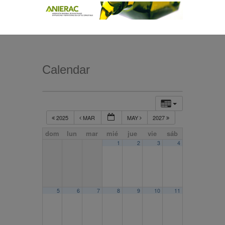
Calendar
2025
MAR
MAY
2027
dom
lun
mar
mié
jue
vie
sáb
1
2
3
4
5
6
7
8
9
10
11