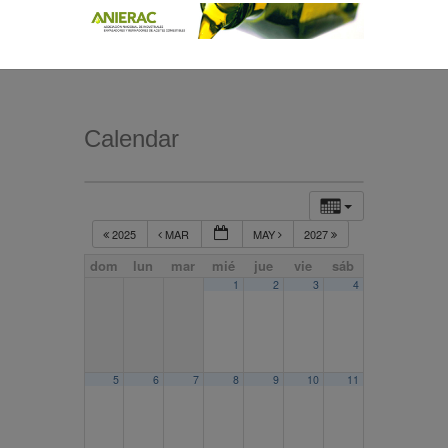
Calendar
2025
MAR
MAY
2027
dom
lun
mar
mié
jue
vie
sáb
1
2
3
4
5
6
7
8
9
10
11