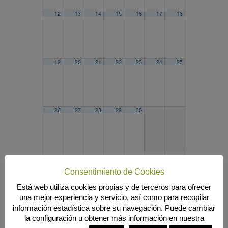
12
13
14
15
16
17
18
19
20
21
22
23
24
25
26
27
28
29
30
2025
MAR
MAY
2027
Consentimiento de Cookies
Búsqueda
Está web utiliza cookies propias y de terceros para ofrecer
una mejor experiencia y servicio, así como para recopilar
información estadística sobre su navegación. Puede cambiar
la configuración u obtener más información en nuestra
MENÚ PRINCIPAL