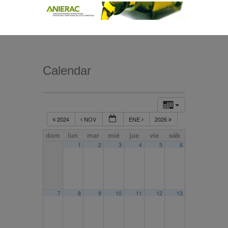
Calendar
2024
NOV
ENE
2026
dom
lun
mar
mié
jue
vie
sáb
1
2
3
4
5
6
7
8
9
10
11
12
13