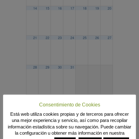
14
15
16
17
18
19
20
21
22
23
24
25
26
27
28
29
30
31
2024
NOV
ENE
2026
Consentimiento de Cookies
Búsqueda
Está web utiliza cookies propias y de terceros para ofrecer
una mejor experiencia y servicio, así como para recopilar
información estadística sobre su navegación. Puede cambiar
la configuración u obtener más información en nuestra
MENÚ PRINCIPAL