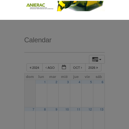
Calendar
2024
AGO
OCT
2026
dom
lun
mar
mié
jue
vie
sáb
1
2
3
4
5
6
7
8
9
10
11
12
13