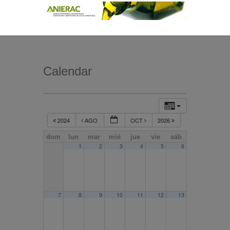
Calendar
2024
AGO
OCT
2026
dom
lun
mar
mié
jue
vie
sáb
1
2
3
4
5
6
7
8
9
10
11
12
13