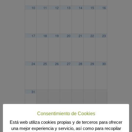
10
11
12
13
14
15
16
17
18
19
20
21
22
23
24
25
26
27
28
29
30
31
Consentimiento de Cookies
Está web utiliza cookies propias y de terceros para ofrecer
2024
JUL
SEP
2026
una mejor experiencia y servicio, así como para recopilar
Búsqueda