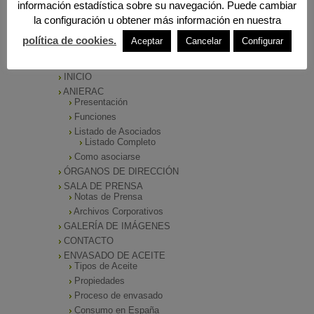
información estadística sobre su navegación. Puede cambiar
la configuración u obtener más información en nuestra
política de cookies.
Aceptar
Cancelar
Configurar
MENÚ PRINCIPAL
INICIO
ANIERAC
Presentación
Funciones
Listado de Asociados
Listado Completo
Como asociarse
ÓRGANOS DE DIRECCIÓN
SALA DE PRENSA
Notas de Prensa
Archivos Corporativos
GALERÍA DE IMÁGENES
CONTACTO
ENVASADO DE ACEITE
Tipos de Aceite
Propiedades
Proceso de envasado
Consumo en España