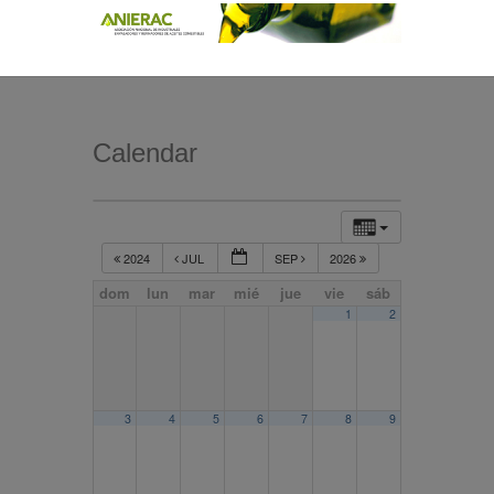
Calendar
2024
JUL
SEP
2026
dom
lun
mar
mié
jue
vie
sáb
1
2
3
4
5
6
7
8
9