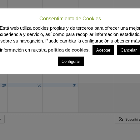
Consentimiento de Cookies
15
16
17
18
Está web utiliza cookies propias y de terceros para ofrecer una mejo
experiencia y servicio, así como para recopilar información estadístic
sobre su navegación. Puede cambiar la configuración u obtener más
información en nuestra
política de cookies.
Aceptar
Cancelar
22
23
24
25
Configurar
29
30
31
Suscribi