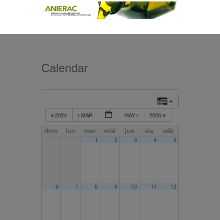
Calendar
2024
MAR
MAY
2026
dom
lun
mar
mié
jue
vie
sáb
1
2
3
4
5
6
7
8
9
10
11
12