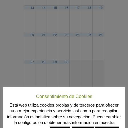
13
14
15
16
17
18
19
20
21
22
23
24
25
26
27
28
29
30
2024
MAR
MAY
2026
Consentimiento de Cookies
Búsqueda
Está web utiliza cookies propias y de terceros para ofrecer
una mejor experiencia y servicio, así como para recopilar
información estadística sobre su navegación. Puede cambiar
la configuración u obtener más información en nuestra
MENÚ PRINCIPAL