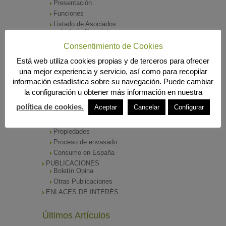
Presentación
Funciones
Listado de Asociados
Listado Completo
Como asociarse
Consentimiento de Cookies
ÓRGANOS DE DIRECCIÓN
Está web utiliza cookies propias y de terceros para ofrecer
SALA DE PRENSA
una mejor experiencia y servicio, así como para recopilar
Notas de Prensa
información estadística sobre su navegación. Puede cambiar
Archivos Corporativos
la configuración u obtener más información en nuestra
GALERÍA DE IMÁGENES
CONTACTO
política de cookies.
Aceptar
Cancelar
Configurar
ENVASADO DE ACEITE
Tipos de Aceite
Propiedades
Proceso de envasado
Consumo en España
PUBLICACIONES
Boletín Opina
Otras Publicaciones
ENLACES DE INTERÉS
Últimos Artículos