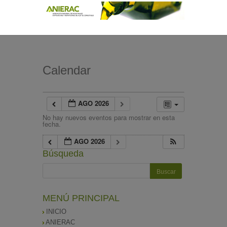
Calendar
AGO 2026
No hay nuevos eventos para mostrar en esta
fecha.
AGO 2026
Búsqueda
MENÚ PRINCIPAL
INICIO
ANIERAC