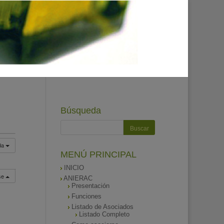
Búsqueda
da
MENÚ PRINCIPAL
INICIO
rse
ANIERAC
Presentación
Funciones
Listado de Asociados
Listado Completo