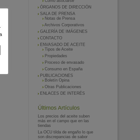
Como asociarse
ÓRGANOS DE DIRECCIÓN
SALA DE PRENSA
Notas de Prensa
Archivos Corporativos
r
GALERÍA DE IMÁGENES
a
CONTACTO
ENVASADO DE ACEITE
Tipos de Aceite
Propiedades
Proceso de envasado
Consumo en España
PUBLICACIONES
Boletín Opina
Otras Publicaciones
ENLACES DE INTERÉS
Últimos Artículos
Los precios del aceite suben
más en el campo que en las
tiendas
La OCU tilda de engaño lo que
son discrepancias de sabor