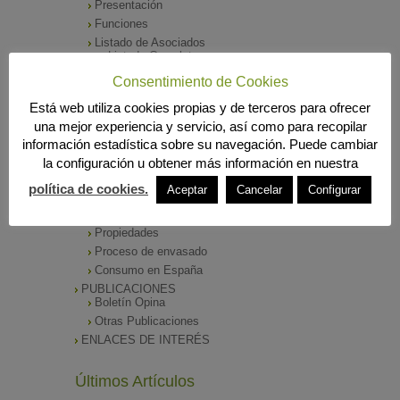
Presentación
Funciones
Listado de Asociados
Listado Completo
Como asociarse
Consentimiento de Cookies
ÓRGANOS DE DIRECCIÓN
Está web utiliza cookies propias y de terceros para ofrecer
SALA DE PRENSA
una mejor experiencia y servicio, así como para recopilar
Notas de Prensa
información estadística sobre su navegación. Puede cambiar
Archivos Corporativos
la configuración u obtener más información en nuestra
GALERÍA DE IMÁGENES
CONTACTO
política de cookies.
Aceptar
Cancelar
Configurar
ENVASADO DE ACEITE
Tipos de Aceite
Propiedades
Proceso de envasado
Consumo en España
PUBLICACIONES
Boletín Opina
Otras Publicaciones
ENLACES DE INTERÉS
Últimos Artículos