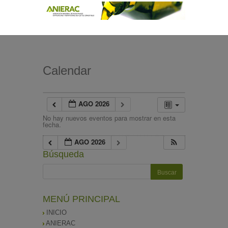
Calendar
AGO 2026
No hay nuevos eventos para mostrar en esta
fecha.
AGO 2026
Búsqueda
MENÚ PRINCIPAL
INICIO
ANIERAC