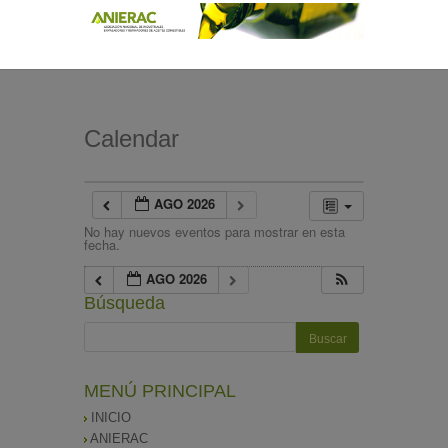
Calendar
AGO 2026
No hay nuevos eventos para mostrar en esta
fecha.
AGO 2026
Búsqueda
MENÚ PRINCIPAL
INICIO
ANIERAC