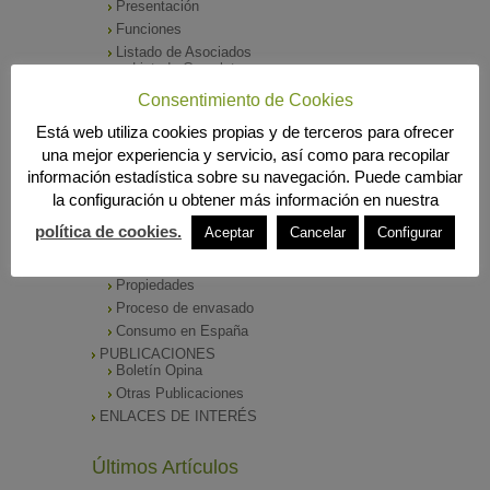
Presentación
Funciones
Listado de Asociados
Listado Completo
Como asociarse
Consentimiento de Cookies
ÓRGANOS DE DIRECCIÓN
Está web utiliza cookies propias y de terceros para ofrecer
SALA DE PRENSA
una mejor experiencia y servicio, así como para recopilar
Notas de Prensa
información estadística sobre su navegación. Puede cambiar
Archivos Corporativos
la configuración u obtener más información en nuestra
GALERÍA DE IMÁGENES
CONTACTO
política de cookies.
Aceptar
Cancelar
Configurar
ENVASADO DE ACEITE
Tipos de Aceite
Propiedades
Proceso de envasado
Consumo en España
PUBLICACIONES
Boletín Opina
Otras Publicaciones
ENLACES DE INTERÉS
Últimos Artículos