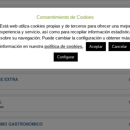
A. Ferias Jaén
Consentimiento de Cookies
Está web utiliza cookies propias y de terceros para ofrecer una mejo
experiencia y servicio, así como para recopilar información estadístic
sobre su navegación. Puede cambiar la configuración u obtener más
información en nuestra
política de cookies.
Aceptar
Cancelar
Configurar
GE EXTRA
L
 pm
ISMO GASTRONÓMICO