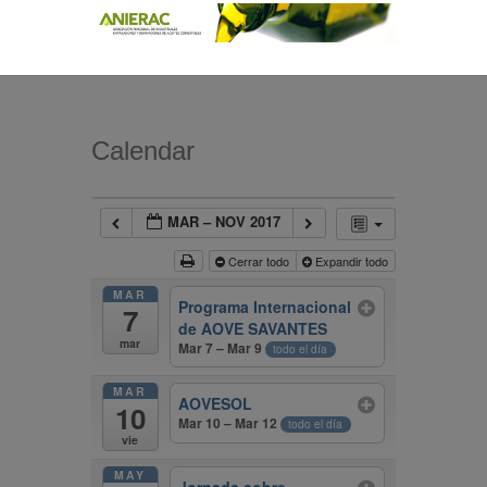
Calendar
MAR – NOV 2017
Cerrar todo
Expandir todo
MAR
Programa Internacional
7
de AOVE SAVANTES
mar
Mar 7 – Mar 9
todo el día
MAR
AOVESOL
10
Mar 10 – Mar 12
todo el día
vie
MAY