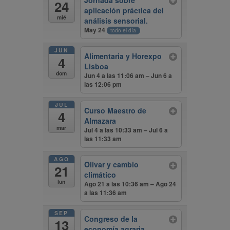
Jornada sobre
24
aplicación práctica del
mié
análisis sensorial.
May 24
todo el día
JUN
Alimentaria y Horexpo
4
Lisboa
dom
Jun 4 a las 11:06 am – Jun 6 a
las 12:06 pm
JUL
Curso Maestro de
4
Almazara
mar
Jul 4 a las 10:33 am – Jul 6 a
las 11:33 am
AGO
Olivar y cambio
21
climático
lun
Ago 21 a las 10:36 am – Ago 24
a las 11:36 am
SEP
Congreso de la
13
economía agraria