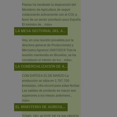
Planas ha mostrado la disposición del
Ministerio de Agricultura de seguir
colaborando activamente con el COI, a
favor de un sector prioritario para España
El ministro de...
más»
LA MESA SECTORIAL DEL ACEITE DE OLIVA Y LA ACEITUNA DE MESA ANALIZA LA SITUACIÓN DEL SECTOR Y LAS ACTUACIONES DEL MINISTERIO EN RELACIÓN CON LOS MECANISMOS DE AUTORREGULACIÓN
Hoy, en una reunión presidida por la
directora general de Producciones y
Mercados Agrarios 16/07/2019 Tras la
reunión mantenida en Bruselas, se ha
constatado el interés de los...
más»
LA COMERCIALIZACIÓN DE ACEITE DE OLIVA ALCANZA NIVELES MÁXIMOS EN EL ECUADOR DE LA CAMPAÑA
CON DATOS A 31 DE MARZO La
producción se sitúa en 1.767.700
toneladas, cifra récord para estas fechas
Las salidas de producto en marzo son
superiores a los meses anteriores...
más»
EL MINISTERIO DE AGRICULTURA, PESCA Y ALIMENTACIÓN PROMOCIONA BAJO EL CONCEPTO “ALIMENTOS DE ESPAÑA” LOS VINOS, ACEITES Y PRODUCTOS PESQUEROS EN EL SALÓN DE GOURMETS 2019
TÚNEL DEL ACEITE DE OLIVA VIRGEN