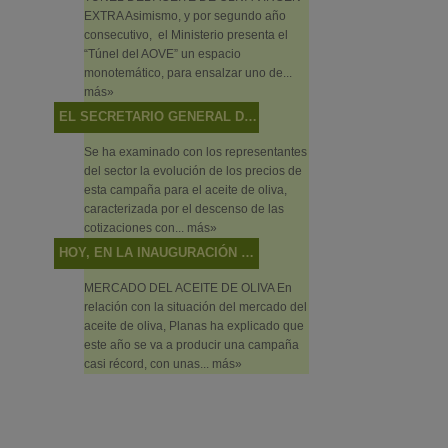
EXTRA Asimismo, y por segundo año
consecutivo, el Ministerio presenta el
“Túnel del AOVE” un espacio
monotemático, para ensalzar uno de...
más»
EL SECRETARIO GENERAL DE AGRICULTURA Y ALIMENTACIÓN PRESIDE LA MESA SECTORIAL DE ACEITE DE OLIVA Y ACEITUNA DE MESA
Se ha examinado con los representantes
del sector la evolución de los precios de
esta campaña para el aceite de oliva,
caracterizada por el descenso de las
cotizaciones con...
más»
HOY, EN LA INAUGURACIÓN DEL PRIMER FORO DE PRIMAVERA DE CAMBIO CLIMÁTICO Y TRANSICIÓN ENERGÉTICA, EN PUENTE GENIL (CÓRDOBA)
MERCADO DEL ACEITE DE OLIVA En
relación con la situación del mercado del
aceite de oliva, Planas ha explicado que
este año se va a producir una campaña
casi récord, con unas...
más»