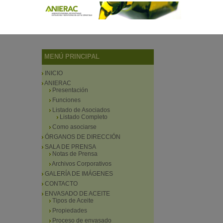
MENÚ PRINCIPAL
INICIO
ANIERAC
Presentación
Funciones
Listado de Asociados
Listado Completo
Como asociarse
ÓRGANOS DE DIRECCIÓN
SALA DE PRENSA
Notas de Prensa
Archivos Corporativos
GALERÍA DE IMÁGENES
CONTACTO
ENVASADO DE ACEITE
Tipos de Aceite
Propiedades
Proceso de envasado