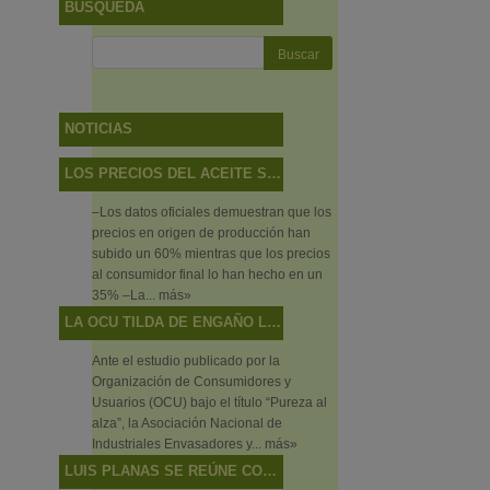
BÚSQUEDA
NOTICIAS
LOS PRECIOS DEL ACEITE SUBEN MÁS EN EL CAMPO QUE EN LAS TIENDAS
–Los datos oficiales demuestran que los
precios en origen de producción han
subido un 60% mientras que los precios
al consumidor final lo han hecho en un
35% –La...
más»
LA OCU TILDA DE ENGAÑO LO QUE SON DISCREPANCIAS DE SABOR
Ante el estudio publicado por la
Organización de Consumidores y
Usuarios (OCU) bajo el título “Pureza al
alza”, la Asociación Nacional de
Industriales Envasadores y...
más»
LUIS PLANAS SE REÚNE CON EL DIRECTOR EJECUTIVO DEL CONSEJO OLEÍCOLA INTERNACIONAL