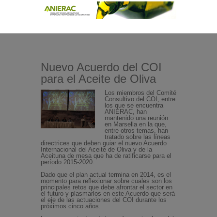
Nuevo Acuerdo del COI
para el Aceite de Oliva
Los miembros del Comité
Consultivo del COI, entre
los que se encuentra
ANIERAC, han
mantenido una reunión
en Marsella en la que,
entre otros temas, han
tratado sobre las líneas
directrices que deben guiar el nuevo Acuerdo
Internacional del Aceite de Oliva y de la
Aceituna de mesa que ha de ratificarse para el
período 2015-2020.
Dado que el plan actual termina en 2014, es el
momento para reflexionar sobre cuales son los
principales retos que debe afrontar el sector en
el futuro y plasmarlos en este Acuerdo que será
el eje de las actuaciones del COI durante los
próximos cinco años.