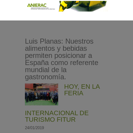
Luis Planas: Nuestros
alimentos y bebidas
permiten posicionar a
España como referente
mundial de la
gastronomía.
HOY, EN LA
FERIA
INTERNACIONAL DE
TURISMO FITUR
24/01/2019