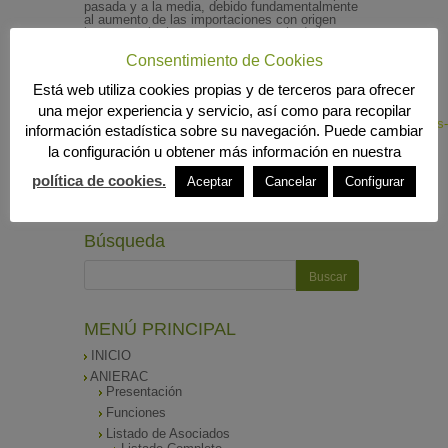
pasada y a la media, debido fundamentalmente
al aumento de las importaciones con origen
intracomunitario como consecuencia de la
recuperación del nivel productivo de estos
países.
Consentimiento de Cookies
Este boletín se puede consultar en el siguiente
Está web utiliza cookies propias y de terceros para ofrecer
enlace:
una mejor experiencia y servicio, así como para recopilar
http://www.mapama.gob.es/es/agricultura/temas/producciones-
información estadística sobre su navegación. Puede cambiar
agricolas/aceite-oliva-y-aceituna-
mesa/boletin_comercio_exterior_aaoo_am.aspx
la configuración u obtener más información en nuestra
política de cookies.
Aceptar
Cancelar
Configurar
Búsqueda
MENÚ PRINCIPAL
INICIO
ANIERAC
Presentación
Funciones
Listado de Asociados