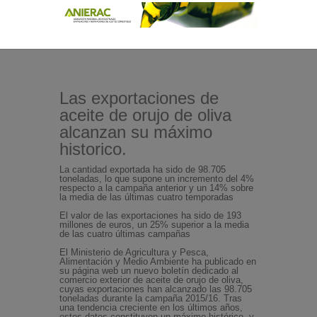
Las exportaciones de
aceite de orujo de oliva
alcanzan su máximo
historico.
La cantidad exportada ha sido de 98.705
toneladas, lo que supone un incremento del 4%
respecto a la campaña anterior y un 14% sobre
la media de las últimas cuatro temporadas
El valor de las exportaciones ha sido de 193
millones de euros, un 25% superior a la media
de las cuatro últimas campañas
El Ministerio de Agricultura y Pesca,
Alimentación y Medio Ambiente ha publicado en
su página web un nuevo boletín dedicado al
comercio exterior de aceite de orujo de oliva,
cuyas exportaciones han alcanzado las 98.705
toneladas durante la campaña 2015/16. Tras
una tendencia creciente en los últimos años,
estos datos constituyen un máximo histórico, y