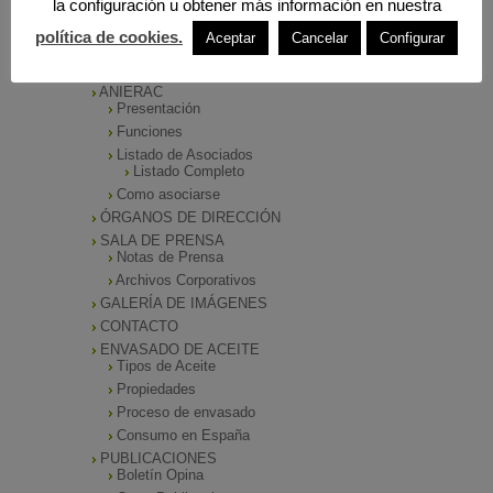
la configuración u obtener más información en nuestra
política de cookies.
MENÚ PRINCIPAL
Aceptar
Cancelar
Configurar
INICIO
ANIERAC
Presentación
Funciones
Listado de Asociados
Listado Completo
Como asociarse
ÓRGANOS DE DIRECCIÓN
SALA DE PRENSA
Notas de Prensa
Archivos Corporativos
GALERÍA DE IMÁGENES
CONTACTO
ENVASADO DE ACEITE
Tipos de Aceite
Propiedades
Proceso de envasado
Consumo en España
PUBLICACIONES
Boletín Opina