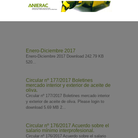
Enero-Diciembre 2017
Enero-Diciembre 2017 Download 242.79 KB
520...
Circular nº 177/2017 Boletines
mercado interior y exterior de aceite de
oliva.
Circular nº 177/2017 Boletines mercado interior
y exterior de aceite de oliva. Please login to
download 5.69 MB 2...
Circular nº 176/2017 Acuerdo sobre el
salario mínimo interprofesional.
Circular nº 176/2017 Acuerdo sobre el salario