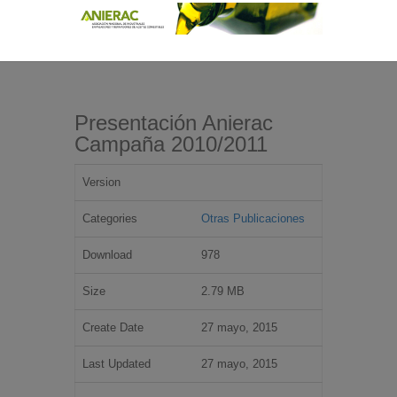
Presentación Anierac
Campaña 2010/2011
Version
Categories
Otras Publicaciones
Download
978
Size
2.79 MB
Create Date
27 mayo, 2015
Last Updated
27 mayo, 2015