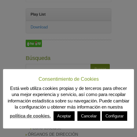
Play List
Download
Búsqueda
Consentimiento de Cookies
MENÚ PRINCIPAL
Está web utiliza cookies propias y de terceros para ofrecer
INICIO
una mejor experiencia y servicio, así como para recopilar
ANIERAC
información estadística sobre su navegación. Puede cambiar
Presentación
la configuración u obtener más información en nuestra
Funciones
política de cookies.
Aceptar
Cancelar
Configurar
Listado de Asociados
Listado Completo
Como asociarse
ÓRGANOS DE DIRECCIÓN