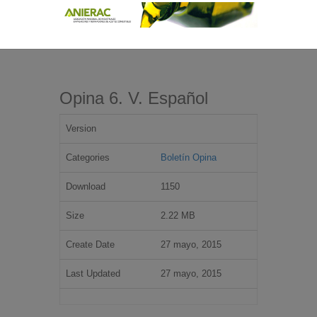
Opina 6. V. Español
Version
Categories
Boletín Opina
Download
1150
Size
2.22 MB
Create Date
27 mayo, 2015
Last Updated
27 mayo, 2015