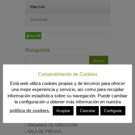
Play List
Download
Búsqueda
Consentimiento de Cookies
MENÚ PRINCIPAL
Está web utiliza cookies propias y de terceros para ofrecer
INICIO
una mejor experiencia y servicio, así como para recopilar
ANIERAC
información estadística sobre su navegación. Puede cambiar
Presentación
la configuración u obtener más información en nuestra
Funciones
Listado de Asociados
política de cookies.
Aceptar
Cancelar
Configurar
Listado Completo
Como asociarse
ÓRGANOS DE DIRECCIÓN
SALA DE PRENSA