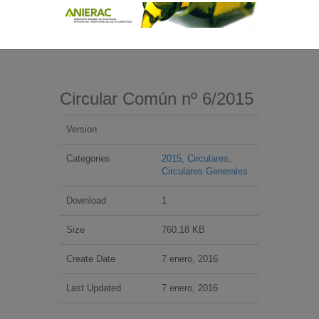
Circular Común nº 6/2015
Version
Categories
2015
,
Circulares
,
Circulares Generales
Download
1
Size
760.18 KB
Create Date
7 enero, 2016
Last Updated
7 enero, 2016