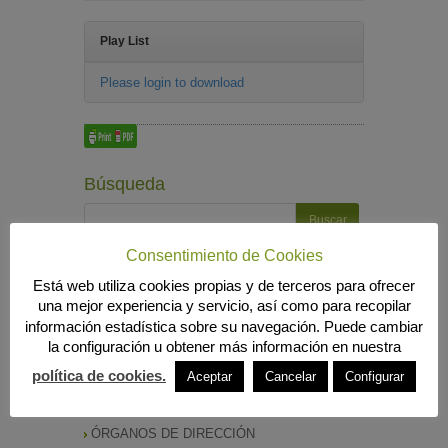
Play List
Please login to download
Búsqueda
Consentimiento de Cookies
MENÚ PRINCIPAL
Está web utiliza cookies propias y de terceros para ofrecer
INICIO
una mejor experiencia y servicio, así como para recopilar
ANIERAC
información estadística sobre su navegación. Puede cambiar
Presentación
la configuración u obtener más información en nuestra
Funciones
política de cookies.
Listado de Asociados
Aceptar
Cancelar
Configurar
Listado Completo
Como asociarse
ÓRGANOS DE DIRECCIÓN