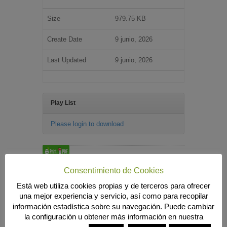
Size
979.75 KB
Create Date
9 junio, 2026
Last Updated
9 junio, 2026
Play List
Please login to download
Consentimiento de Cookies
Búsqueda
Está web utiliza cookies propias y de terceros para ofrecer
una mejor experiencia y servicio, así como para recopilar
información estadística sobre su navegación. Puede cambiar
la configuración u obtener más información en nuestra
MENÚ PRINCIPAL