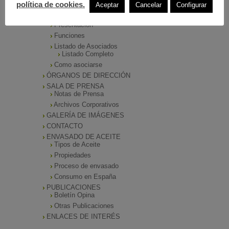
política de cookies.
Aceptar
Cancelar
Configurar
INICIO
ANIERAC
Presentación
Funciones
Listado de Asociados
Listado Completo
Como asociarse
ÓRGANOS DE DIRECCIÓN
SALA DE PRENSA
Notas de Prensa
Archivos Corporativos
GALERÍA DE IMÁGENES
CONTACTO
ENVASADO DE ACEITE
Tipos de Aceite
Propiedades
Proceso de envasado
Consumo en España
PUBLICACIONES
Boletín Opina
Otras Publicaciones
ENLACES DE INTERÉS