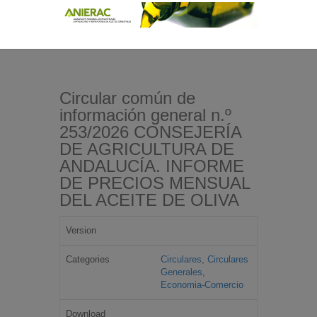
Circular común de
información general n.º
253/2026 CONSEJERÍA
DE AGRICULTURA DE
ANDALUCÍA. INFORME
DE PRECIOS MENSUAL
DEL ACEITE DE OLIVA
Version
Categories
Circulares
,
Circulares
Generales
,
Economia-Comercio
Download